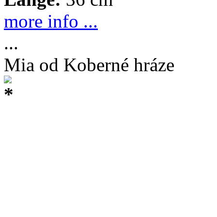
more info ...
...
Mia od Koberné hráze
*